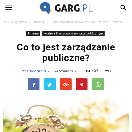
Garg.pl
Strona główna
Finanse
Kontrola finansowa w sektorze publicznym
Finanse
Kontrola finansowa w sektorze publicznym
Co to jest zarządzanie
publiczne?
407
Przez
Redakcja
-
3 września 2025
0