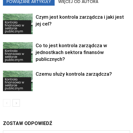
POWIĄZANE ARTYKUŁY
WIĘCEJ OD AUTORA
Czym jest kontrola zarządcza i jaki jest
Kontrola
jej cel?
finansowa w
sektorze
publicznym
Co to jest kontrola zarządcza w
Kontrola
jednostkach sektora finansów
finansowa w
sektorze
publicznych?
publicznym
Czemu służy kontrola zarządcza?
Kontrola
finansowa w
sektorze
publicznym
ZOSTAW ODPOWIEDŹ