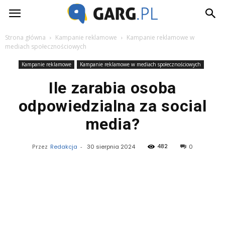
Garg.pl
Strona główna
Kampanie reklamowe
Kampanie reklamowe w
mediach społecznościowych
Kampanie reklamowe
Kampanie reklamowe w mediach społecznościowych
Ile zarabia osoba
odpowiedzialna za social
media?
482
Przez
Redakcja
-
30 sierpnia 2024
0