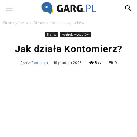
Garg.pl
Strona główna
Biznes
Kontrola wydatków
Biznes
Kontrola wydatków
Jak działa Kontomierz?
855
Przez
Redakcja
-
19 grudnia 2023
0