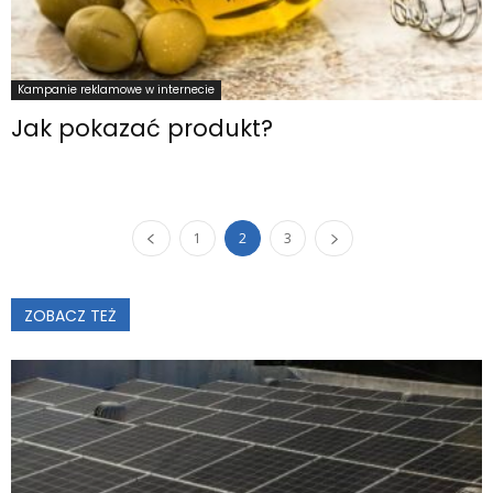
Kampanie reklamowe w internecie
Jak pokazać produkt?
1
2
3
ZOBACZ TEŻ