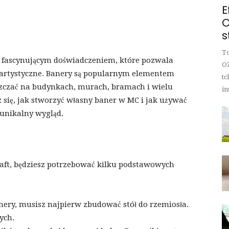
E
O
s
To
 fascynującym doświadczeniem, które pozwala
OZ
 artystyczne. Banery są popularnym elementem
tc
zczać na budynkach, murach, bramach i wielu
in
 się, jak stworzyć własny baner w MC i jak używać
unikalny wygląd.
aft, będziesz potrzebować kilku podstawowych
nery, musisz najpierw zbudować stół do rzemiosła.
ych.