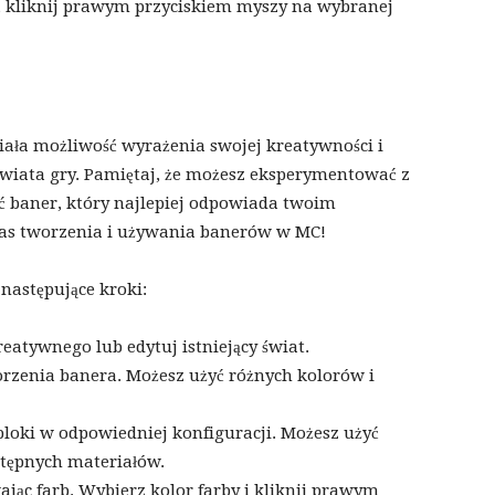
e, kliknij prawym przyciskiem myszy na wybranej
ała możliwość wyrażenia swojej kreatywności i
wiata gry. Pamiętaj, że możesz eksperymentować z
ć baner, który najlepiej odpowiada twoim
czas tworzenia i używania banerów w MC!
następujące kroki:
reatywnego lub edytuj istniejący świat.
worzenia banera. Możesz użyć różnych kolorów i
bloki w odpowiedniej konfiguracji. Możesz użyć
tępnych materiałów.
ając farb. Wybierz kolor farby i kliknij prawym