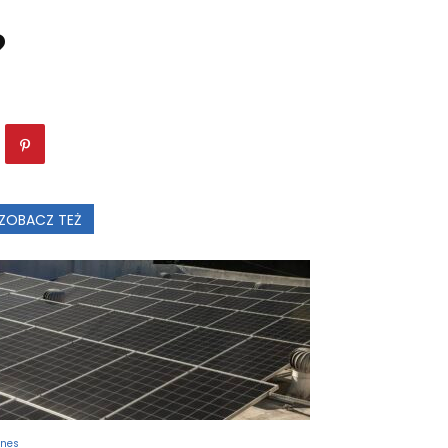
?
ZOBACZ TEŻ
znes