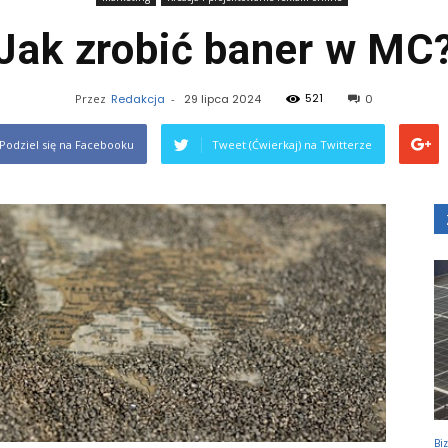
Jak zrobić baner w MC
521
Przez
Redakcja
-
29 lipca 2024
0
Podziel się na Facebooku
Tweet (Ćwierkaj) na Twitterze
Bi