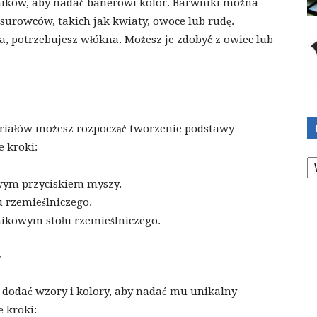
ników, aby nadać banerowi kolor. Barwniki można
surowców, takich jak kwiaty, owoce lub rudę.
, potrzebujesz włókna. Możesz je zdobyć z owiec lub
riałów możesz rozpocząć tworzenie podstawy
e kroki:
K
awym przyciskiem myszy.
 rzemieślniczego.
ikowym stołu rzemieślniczego.
w
 dodać wzory i kolory, aby nadać mu unikalny
e kroki: