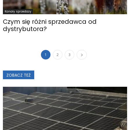
Kanały sprzedaży
Czym się różni sprzedawca od
dystrybutora?
1
2
3
ZOBACZ TEŻ