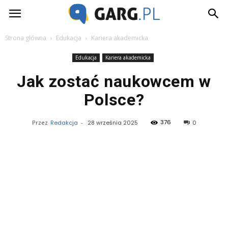
Garg.pl
Strona główna
Edukacja
Kariera akademicka
Edukacja
Kariera akademicka
Jak zostać naukowcem w
Polsce?
376
Przez
Redakcja
-
28 września 2025
0