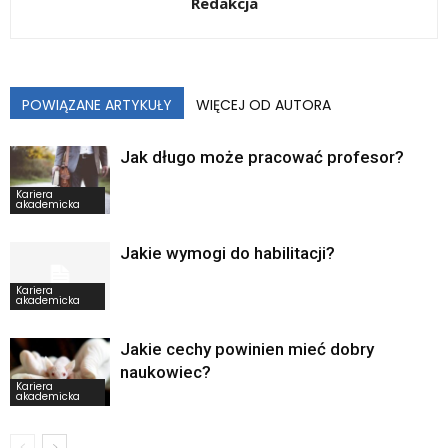
Redakcja
POWIĄZANE ARTYKUŁY
WIĘCEJ OD AUTORA
Jak długo może pracować profesor?
Kariera
akademicka
Jakie wymogi do habilitacji?
Kariera
akademicka
Jakie cechy powinien mieć dobry
naukowiec?
Kariera
akademicka