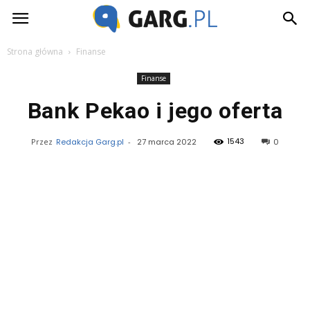
Garg.pl
Strona główna
Finanse
Finanse
Bank Pekao i jego oferta
1543
Przez
Redakcja Garg.pl
-
27 marca 2022
0