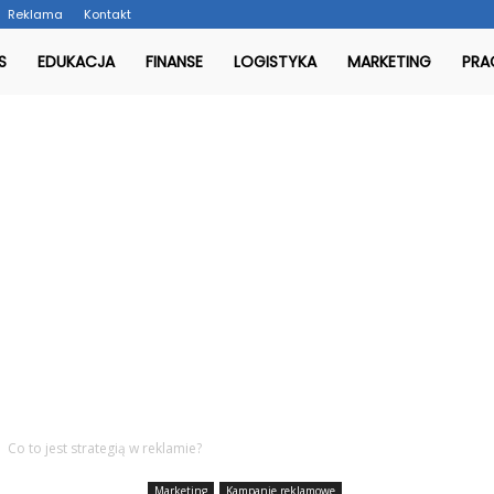
Reklama
Kontakt
l
S
EDUKACJA
FINANSE
LOGISTYKA
MARKETING
PRA
Co to jest strategią w reklamie?
Marketing
Kampanie reklamowe