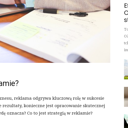
E
O
s
To
OZ
tc
in
lamie?
znesu, reklama odgrywa kluczową rolę w sukcesie
e rezultaty, konieczne jest opracowanie skutecznej
dę oznacza? Co to jest strategią w reklamie?