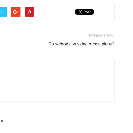
ter
Następny artykuł
Co wchodzi w skład media planu?
RA