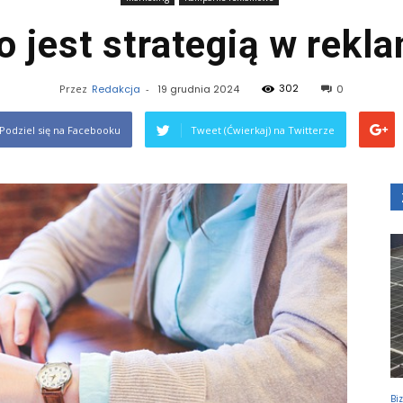
o jest strategią w rekl
302
Przez
Redakcja
-
19 grudnia 2024
0
Podziel się na Facebooku
Tweet (Ćwierkaj) na Twitterze
Bi