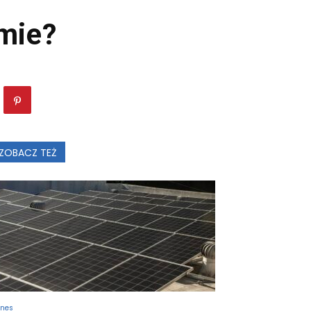
amie?
ZOBACZ TEŻ
znes