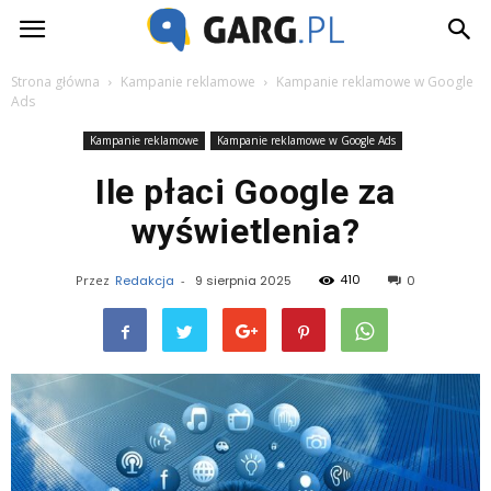
Garg.pl
Strona główna
Kampanie reklamowe
Kampanie reklamowe w Google
Ads
Kampanie reklamowe
Kampanie reklamowe w Google Ads
Ile płaci Google za
wyświetlenia?
410
Przez
Redakcja
-
9 sierpnia 2025
0