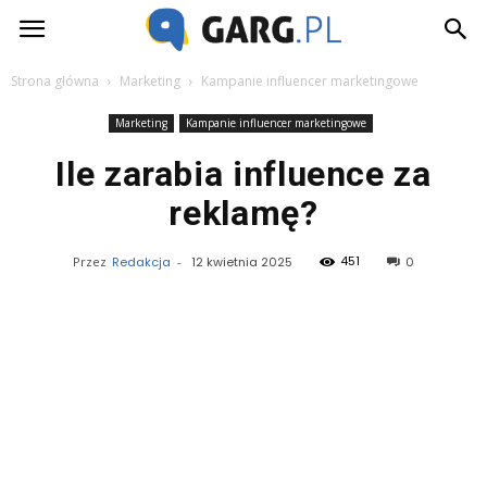
Garg.pl
Strona główna
Marketing
Kampanie influencer marketingowe
Marketing
Kampanie influencer marketingowe
Ile zarabia influence za
reklamę?
451
Przez
Redakcja
-
12 kwietnia 2025
0