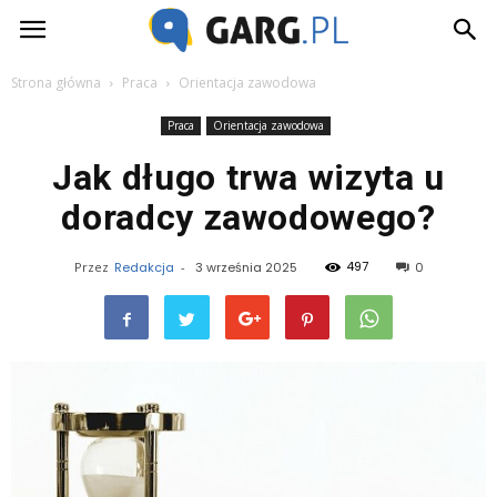
Garg.pl
Strona główna
Praca
Orientacja zawodowa
Praca
Orientacja zawodowa
Jak długo trwa wizyta u
doradcy zawodowego?
497
Przez
Redakcja
-
3 września 2025
0