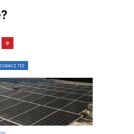
e?
ZOBACZ TEŻ
znes