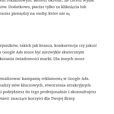
tem reklamowym. Możesz określić, ile chcesz wydać
ów. Dodatkowo, płacisz tylko za kliknięcia lub
racisz pieniędzy na osoby, które nie są
zynników, takich jak branża, konkurencja czy jakość
m Google Ads może być niezwykle skutecznym
kszania świadomości marki. Dla innych może
ptymalizować kampanię reklamową w Google Ads.
lizy słów kluczowych, stworzenia atrakcyjnych
podejdziesz do tego profesjonalnie i skonsultujesz
nieść znaczące korzyści dla Twojej firmy.