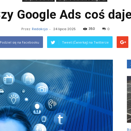
zy Google Ads coś daj
350
Przez
Redakcja
-
24 lipca 2025
0
Podziel się na Facebooku
Tweet (Ćwierkaj) na Twitterze
Bi