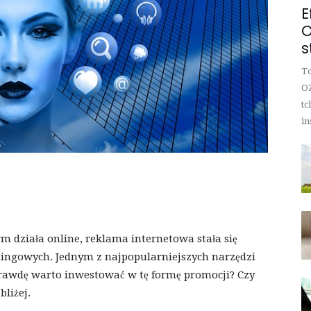
E
O
s
To
OZ
tc
in
rm działa online, reklama internetowa stała się
ingowych. Jednym z najpopularniejszych narzędzi
prawdę warto inwestować w tę formę promocji? Czy
bliżej.